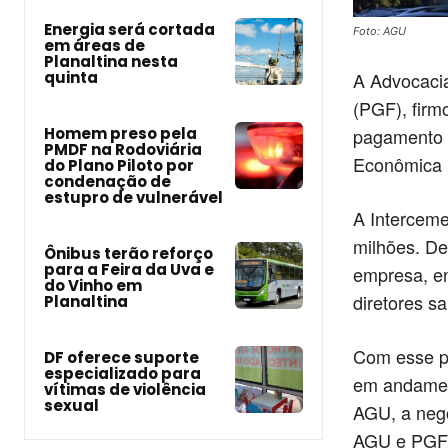
Energia será cortada
Foto: AGU
em áreas de
Planaltina nesta
A Advocacia
quinta
(PGF), firm
pagamento d
Homem preso pela
PMDF na Rodoviária
Econômica (
do Plano Piloto por
condenação de
estupro de vulnerável
A Interceme
milhões. De
Ônibus terão reforço
para a Feira da Uva e
empresa, en
do Vinho em
diretores s
Planaltina
Com esse pa
DF oferece suporte
especializado para
em andamen
vítimas de violência
sexual
AGU, a nego
AGU e PGF p