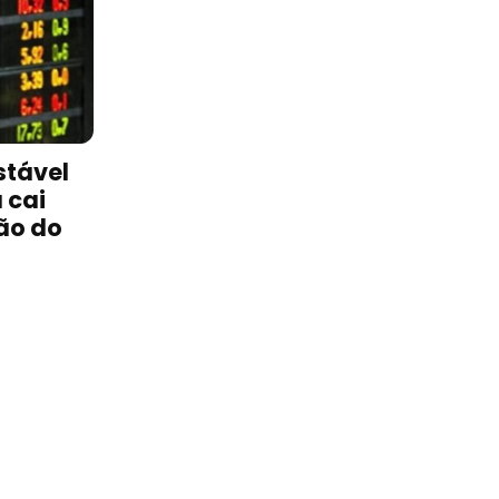
stável
 cai
ão do