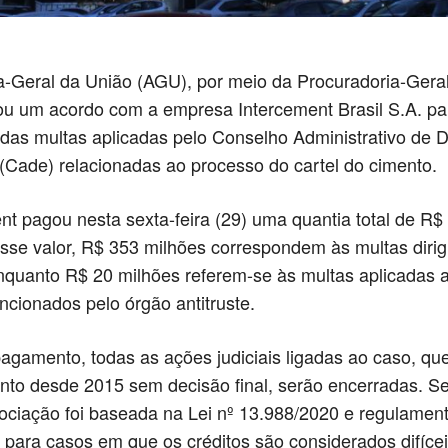
-Geral da União (AGU), por meio da Procuradoria-Geral
ou um acordo com a empresa Intercement Brasil S.A. pa
as multas aplicadas pelo Conselho Administrativo de 
Cade) relacionadas ao processo do cartel do cimento.
nt pagou nesta sexta-feira (29) uma quantia total de R$
sse valor, R$ 353 milhões correspondem às multas dirig
quanto R$ 20 milhões referem-se às multas aplicadas a
ancionados pelo órgão antitruste.
gamento, todas as ações judiciais ligadas ao caso, qu
to desde 2015 sem decisão final, serão encerradas. S
ciação foi baseada na Lei nº 13.988/2020 e regulamen
ara casos em que os créditos são considerados difícei