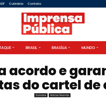
GDF
Culinária
Contato
STAQUE
BRASIL
BRASÍLIA
MUNDO
a acordo e garan
as do cartel de
Economia
Notícias Recentes