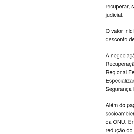
recuperar, 
judicial.
O valor ini
desconto de
A negociaçã
Recuperação
Regional Fe
Especializa
Segurança P
Além do pag
socioambien
da ONU. Ent
redução do 