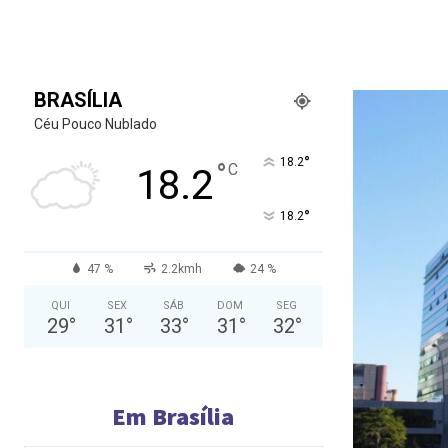
BRASÍLIA
Céu Pouco Nublado
°
18.2
°
C
18.2
°
18.2
47 %
2.2kmh
24 %
QUI
SEX
SÁB
DOM
SEG
29
°
31
°
33
°
31
°
32
°
Em Brasília