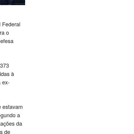
 Federal
ra o
Defesa
 373
idas à
 ex-
e estavam
egundo a
tações da
s de