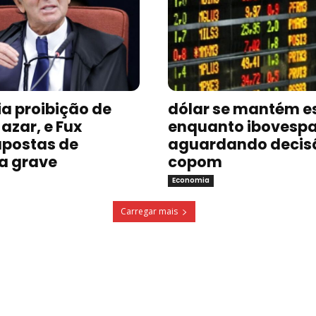
a proibição de
dólar se mantém e
azar, e Fux
enquanto ibovespa
postas de
aguardando decis
a grave
copom
Economia
Carregar mais