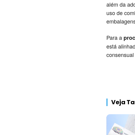
além da ado
uso de comb
embalagens,
Para a
proc
está alinha
consensual 
Veja 