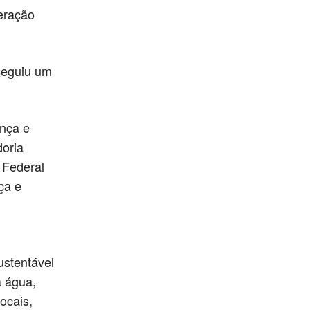
peração
nseguiu um
ança e
oria
 Federal
ça e
ustentável
a água,
ocais,