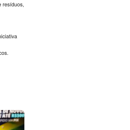
 resíduos,
niciativa
cos.