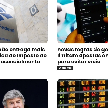
não entrega mais
novas regras do g
sica do Imposto de
limitam apostas on
resencialmente
para evitar vício
Economia