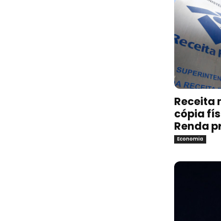
Receita 
cópia fí
Renda p
Economia