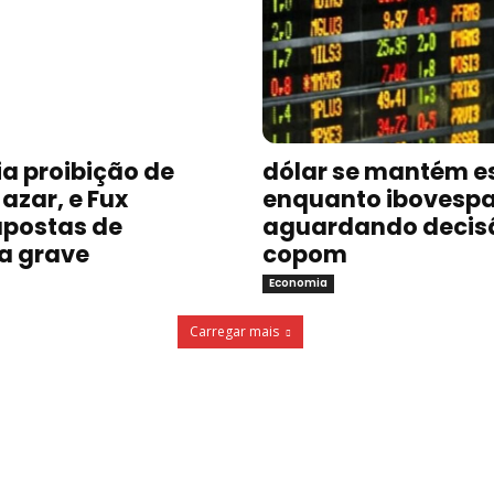
a proibição de
dólar se mantém e
azar, e Fux
enquanto ibovespa
postas de
aguardando decis
a grave
copom
Economia
Carregar mais