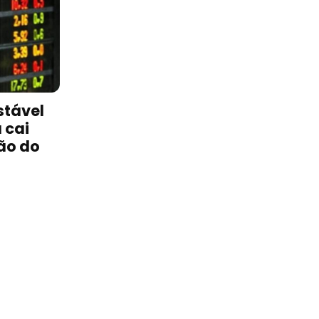
stável
 cai
ão do