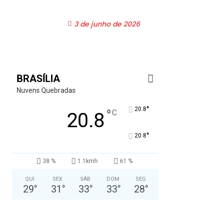
3 de junho de 2026
BRASÍLIA
Nuvens Quebradas
°
20.8
°
C
20.8
°
20.8
38 %
1.1kmh
61 %
QUI
SEX
SÁB
DOM
SEG
29
°
31
°
33
°
33
°
28
°