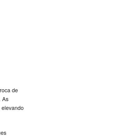
roca de
. As
, elevando
ues