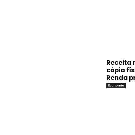
Receita 
cópia fí
Renda p
Economia