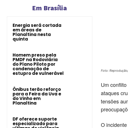
Em Brasília
Energia será cortada
em áreas de
Planaltina nesta
quinta
Homem preso pela
PMDF na Rodoviária
do Plano Piloto por
condenação de
Foto: Reprodução
estupro de vulnerável
Um conflito
Ônibus terão reforço
ataques cr
para a Feira da Uva e
do Vinho em
tensões aum
Planaltina
preocupaçõe
DF oferece suporte
especializado para
O incidente