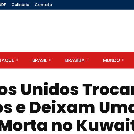
GDF
Culinária
Contato
STAQUE
BRASIL
BRASÍLIA
MUNDO
dos Unidos Tro
s e Deixam Um
Morta no Kuwai