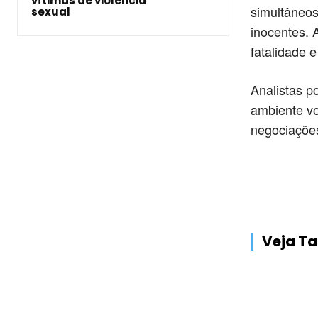
vítimas de violência
simultâneos
sexual
inocentes. 
fatalidade 
Analistas p
ambiente vo
negociações
Veja 