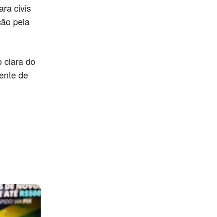
ra civis
ção pela
 clara do
gente de