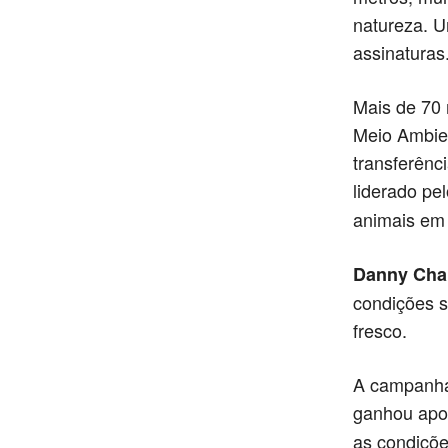
natureza. U
assinaturas
Mais de 70
Meio Ambien
transferênc
liderado pe
animais em 
Danny Cha
condições s
fresco.
A campanha 
ganhou apoi
as condiçõe