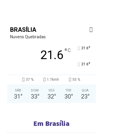
BRASÍLIA
Nuvens Quebradas
°
21.6
°
C
21.6
°
21.6
37 %
1.7kmh
55 %
SÁB
DOM
SEG
TER
QUA
31
°
33
°
32
°
30
°
23
°
Em Brasília