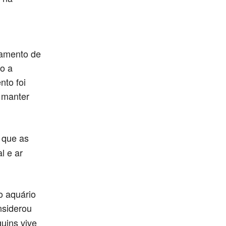
tamento de
o a
nto foi
 manter
 que as
l e ar
o aquário
nsiderou
uins vive