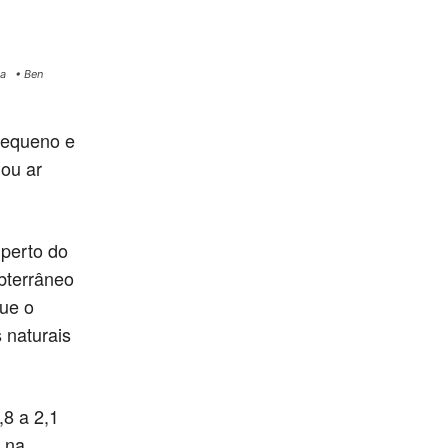
ina • Ben
pequeno e
ou ar
 perto do
bterrâneo
ue o
 naturais
,8 a 2,1
r na