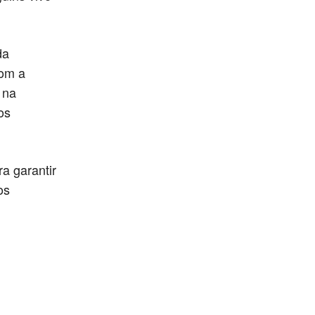
da
com a
 na
os
a garantir
os