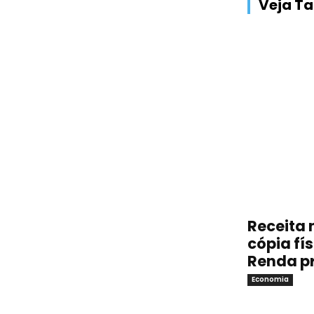
Veja 
Receita 
cópia fí
Renda p
Economia