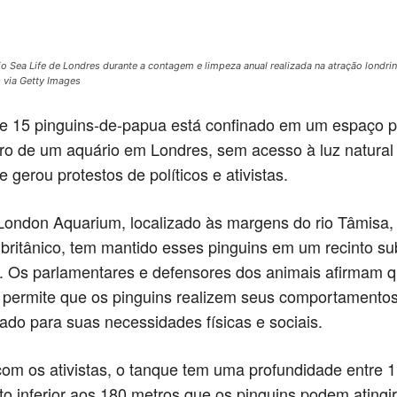
io Sea Life de Londres durante a contagem e limpeza anual realizada na atração londr
 via Getty Images
e 15 pinguins-de-papua está confinado em um espaço 
ro de um aquário em Londres, sem acesso à luz natural 
e gerou protestos de políticos e ativistas.
London Aquarium, localizado às margens do rio Tâmisa,
britânico, tem mantido esses pinguins em um recinto su
 Os parlamentares e defensores dos animais afirmam q
permite que os pinguins realizem seus comportamentos
ado para suas necessidades físicas e sociais.
om os ativistas, o tanque tem uma profundidade entre 1
to inferior aos 180 metros que os pinguins podem atingi