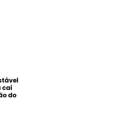
stável
 cai
ão do