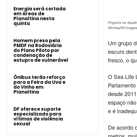
Energia será cortada
em áreas de
Planaltina nesta
quinta
Pinguins no Aquár
Whitley/PA Images
Homem preso pela
Um grupo d
PMDF na Rodoviária
do Plano Piloto por
escuro dent
condenação de
fresco, o qu
estupro de vulnerável
O Sea Life 
Ônibus terão reforço
para a Feira da Uva e
Parlamento 
do Vinho em
Planaltina
desde 2011.
espaço não 
DF oferece suporte
e é inadequ
especializado para
vítimas de violência
sexual
De acordo c
metros, mui