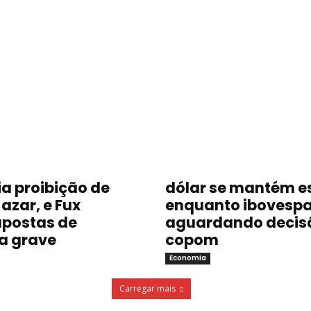
a proibição de
dólar se mantém e
azar, e Fux
enquanto ibovespa
postas de
aguardando decis
a grave
copom
Economia
Carregar mais