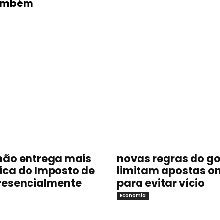
Também
não entrega mais
novas regras do g
sica do Imposto de
limitam apostas on
resencialmente
para evitar vício
Economia