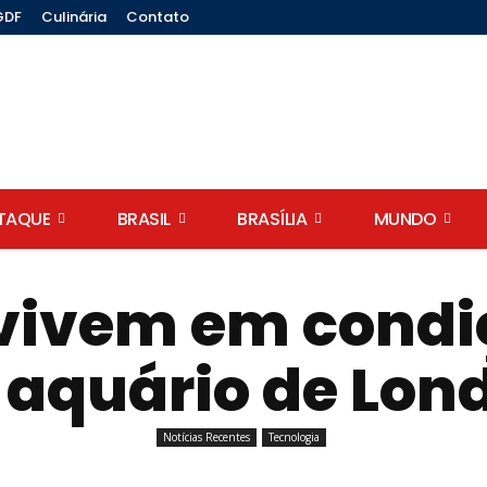
GDF
Culinária
Contato
STAQUE
BRASIL
BRASÍLIA
MUNDO
vivem em condi
aquário de Lon
Notícias Recentes
Tecnologia