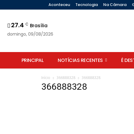
Aconteceu
Tecnologia
Na Câmara
27.4
C
Brasília
domingo, 09/08/2026
PRINCIPAL
NOTÍCIAS RECENTES
É DE
Início
366888328
366888328
366888328