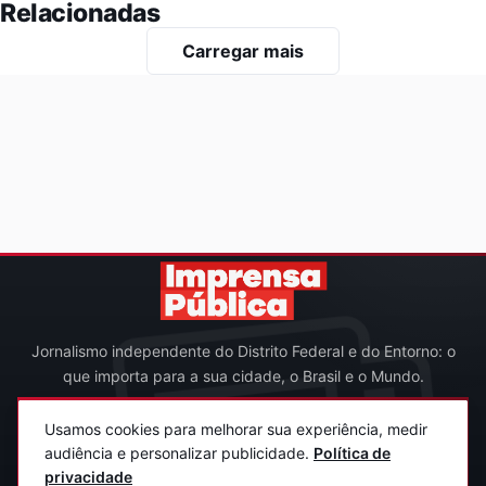
Relacionadas
Carregar mais
Jornalismo independente do Distrito Federal e do Entorno: o
que importa para a sua cidade, o Brasil e o Mundo.
INSTITUCIONAL
Usamos cookies para melhorar sua experiência, medir
audiência e personalizar publicidade.
Política de
Quem somos
Expediente
Termos de Uso
Contato
privacidade