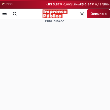
31°C
Dólar
R$ 5,08
Euro
R$ 5,87
Libra
R$ 6,84
Bitco
▼ 0,57%
▼ 0,00%
▼ 0,18%
Denuncie
PUBLICIDADE