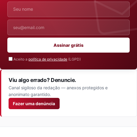
Nome
E-mail
Assinar grátis
Aceito a
política de privacidade
(LGPD)
Viu algo errado? Denuncie.
Canal sigiloso da redação — anexos protegidos e
anonimato garantido.
Fazer uma denúncia