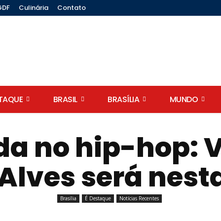
GDF
Culinária
Contato
STAQUE
BRASIL
BRASÍLIA
MUNDO
a no hip-hop: V
Alves será nest
Brasília
É Destaque
Notícias Recentes