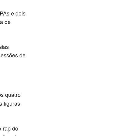
UPAs e dois
ta de
sias
 sessões de
s quatro
s figuras
o rap do