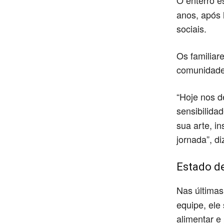
O enterro e
anos, após 
sociais.
Os familiare
comunidade
“Hoje nos de
sensibilida
sua arte, i
jornada”, di
Estado d
Nas última
equipe, ele
alimentar e