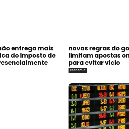
não entrega mais
novas regras do g
sica do Imposto de
limitam apostas on
resencialmente
para evitar vício
Economia