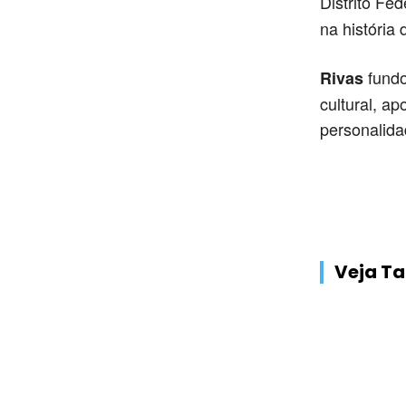
Distrito Fe
na história 
fundo
Rivas
cultural, a
personalida
Veja 