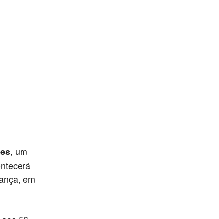
, um
ves
ontecerá
rança, em