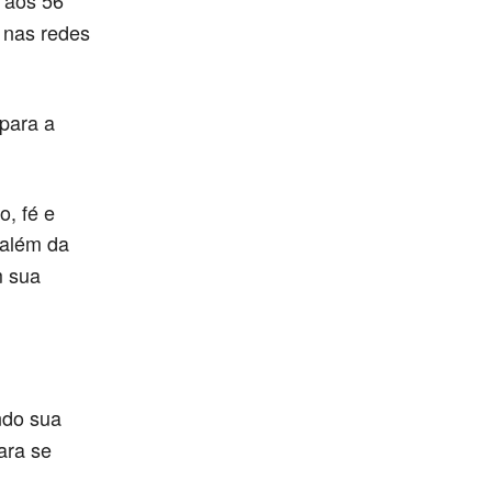
 aos 56
 nas redes
 para a
o, fé e
 além da
m sua
ndo sua
ara se