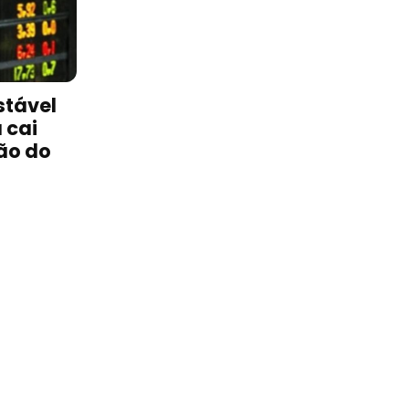
stável
 cai
ão do