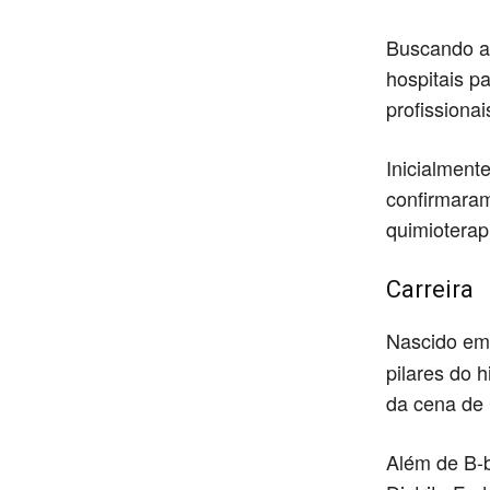
Buscando at
hospitais pa
profissionai
Inicialment
confirmaram
quimioterap
Carreira
Nascido em 
pilares do h
da cena de 
Além de B-bo