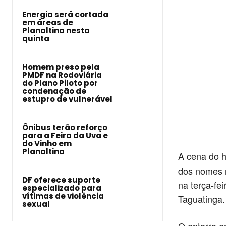
Energia será cortada
em áreas de
Planaltina nesta
quinta
Homem preso pela
PMDF na Rodoviária
do Plano Piloto por
condenação de
estupro de vulnerável
Ônibus terão reforço
para a Feira da Uva e
do Vinho em
Planaltina
A cena do h
dos nomes m
DF oferece suporte
na terça-fe
especializado para
vítimas de violência
Taguatinga.
sexual