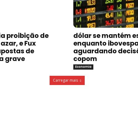
a proibição de
dólar se mantém e
azar, e Fux
enquanto ibovespa
postas de
aguardando decis
a grave
copom
Economia
Carregar mais