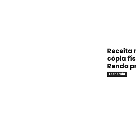
Receita 
cópia fí
Renda p
Economia