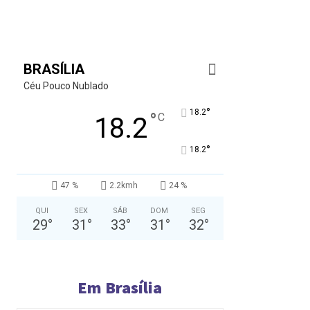
BRASÍLIA
Céu Pouco Nublado
°
18.2
°
C
18.2
°
18.2
47 %
2.2kmh
24 %
QUI
SEX
SÁB
DOM
SEG
29
°
31
°
33
°
31
°
32
°
Em Brasília