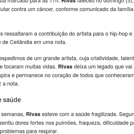
stá marcado para as 17h.
faleceu no domingo (5),
Rivas
lutar contra um câncer, conforme comunicado da família
s ressaltaram a contribuição do artista para o hip-hop e
 de Ceilândia em uma nota.
spedimos de um grande artista, cuja criatividade, talent
de tocaram muitas vidas.
deixa um legado que vai
Rivas
nspira e permanece no coração de todos que conhecera
z a nota.
e saúde
s semanas,
esteve com a saúde fragilizada. Segu
Rivas
 sentiu dores fortes nos pulmões, fraqueza, dificuldade p
 problemas para respirar.