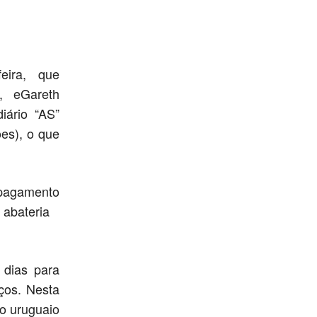
eira, que
, eGareth
iário “AS”
ões), o que
e pagamento
 abateria
 dias para
rços. Nesta
 o uruguaio