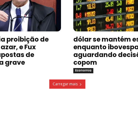
a proibição de
dólar se mantém e
azar, e Fux
enquanto ibovespa
postas de
aguardando decis
a grave
copom
Economia
Carregar mais