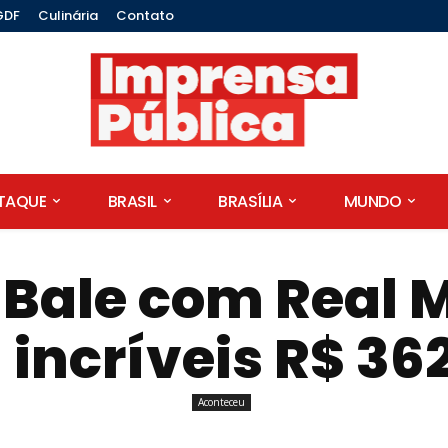
GDF
Culinária
Contato
STAQUE
BRASIL
BRASÍLIA
MUNDO
 Bale com Real 
 incríveis R$ 36
Aconteceu