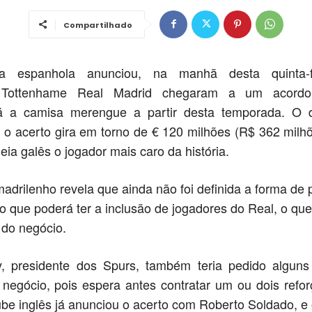
Compartilhado
a espanhola anunciou, na manhã desta quinta-f
e Tottenhame Real Madrid chegaram a um acordo
rá a camisa merengue a partir desta temporada. O d
 o acerto gira em torno de € 120 milhões (R$ 362 milh
eia galês o jogador mais caro da história.
madrilenho revela que ainda não foi definida a forma d
o que poderá ter a inclusão de jogadores do Real, o que
l do negócio.
y, presidente dos Spurs, também teria pedido alguns
 o negócio, pois espera antes contratar um ou dois refo
lube inglês já anunciou o acerto com Roberto Soldado, e