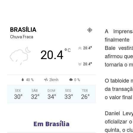
BRASÍLIA
A imprens
Chuva Fraca
finalment
Bale vesti
°
20.4
°
C
20.4
afirmou que
tornaria o m
°
20.4
O tabloide 
40 %
2kmh
0 %
da transaçã
SEX
SÁB
DOM
SEG
TER
o valor fina
30
°
32
°
34
°
33
°
26
°
Daniel Lev
oficializar
Em Brasília
quinta, o c