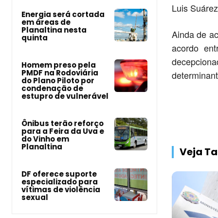
Luis Suárez,
Energia será cortada
em áreas de
Planaltina nesta
Ainda de ac
quinta
acordo ent
decepciona
Homem preso pela
PMDF na Rodoviária
determinant
do Plano Piloto por
condenação de
estupro de vulnerável
Ônibus terão reforço
para a Feira da Uva e
do Vinho em
Planaltina
Veja 
DF oferece suporte
especializado para
vítimas de violência
sexual