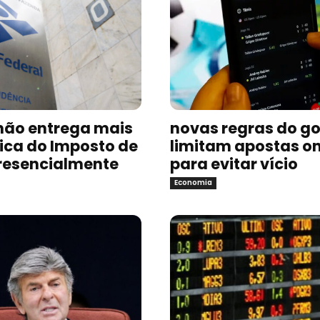
não entrega mais
novas regras do g
sica do Imposto de
limitam apostas on
resencialmente
para evitar vício
Economia