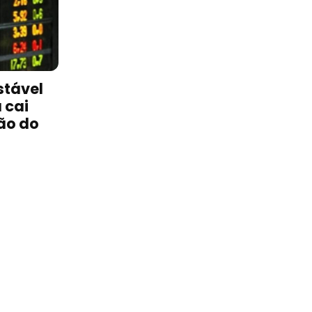
stável
 cai
ão do