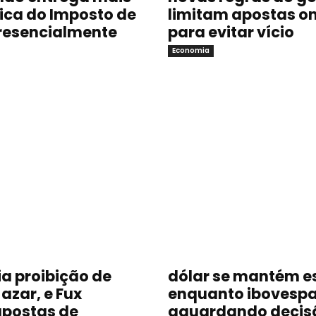
sica do Imposto de
limitam apostas on
resencialmente
para evitar vício
Economia
a proibição de
dólar se mantém e
azar, e Fux
enquanto ibovespa
postas de
aguardando decis