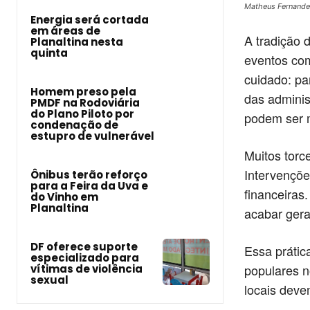
Matheus Fernande
Energia será cortada
em áreas de
A tradição 
Planaltina nesta
quinta
eventos com
cuidado: par
Homem preso pela
das admini
PMDF na Rodoviária
do Plano Piloto por
podem ser m
condenação de
estupro de vulnerável
Muitos torc
Intervençõ
Ônibus terão reforço
para a Feira da Uva e
financeiras
do Vinho em
Planaltina
acabar gera
DF oferece suporte
Essa prátic
especializado para
populares n
vítimas de violência
sexual
locais deve