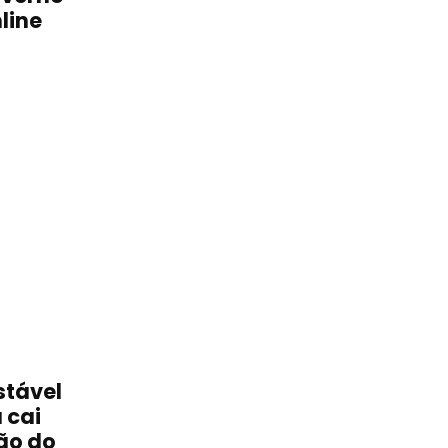
line
stável
 cai
ão do