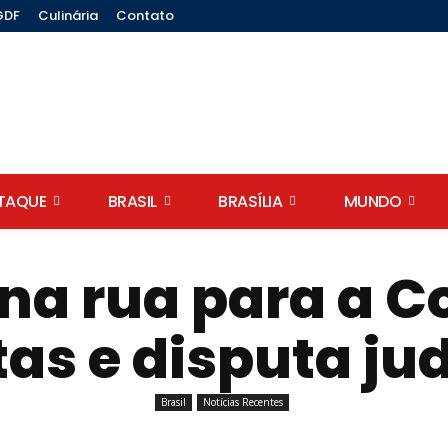
GDF
Culinária
Contato
STAQUE
BRASIL
BRASÍLIA
MUNDO
 na rua para a C
as e disputa jud
Brasil
Notícias Recentes