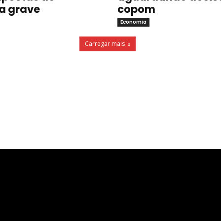
a grave
copom
Economia
Carregar mais