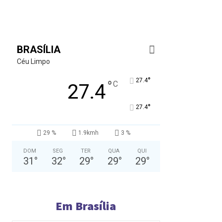
BRASÍLIA
Céu Limpo
°
27.4
°
C
27.4
°
27.4
29 %
1.9kmh
3 %
DOM
SEG
TER
QUA
QUI
31
°
32
°
29
°
29
°
29
°
Em Brasília