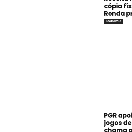
cópia fí
Renda p
Economia
PGR apoi
jogos de 
chama a