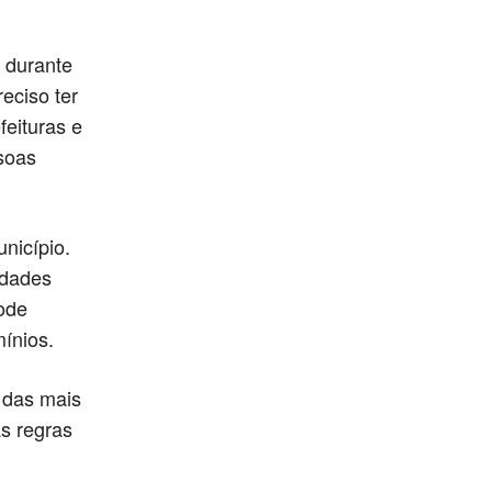
e durante
eciso ter
feituras e
soas
nicípio.
idades
ode
ínios.
 das mais
s regras