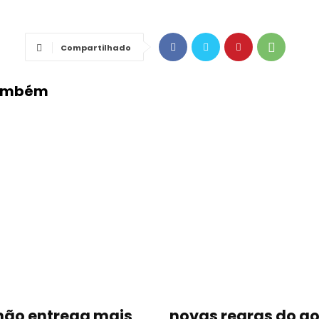
Compartilhado
Também
não entrega mais
novas regras do g