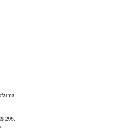
rofarma
R$ 295,
m