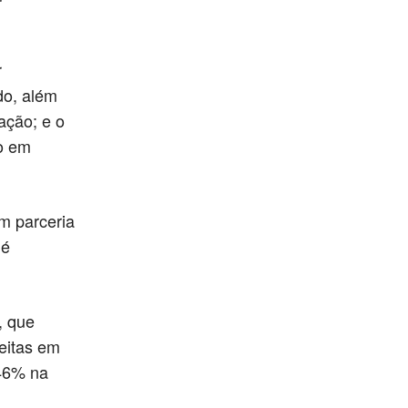
r
do, além
ação; e o
ão em
m parceria
 é
, que
eitas em
 46% na