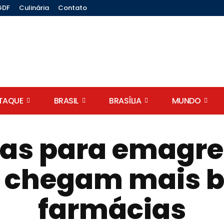
GDF
Culinária
Contato
STAQUE
BRASIL
BRASÍLIA
MUNDO
as para emagre
 chegam mais b
farmácias