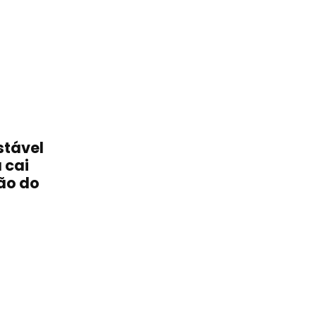
stável
 cai
ão do