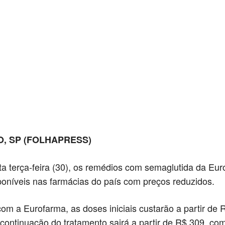
O, SP (FOLHAPRESS)
sta terça-feira (30), os remédios com semaglutida da Eu
poníveis nas farmácias do país com preços reduzidos.
om a Eurofarma, as doses iniciais custarão a partir de 
continuação do tratamento sairá a partir de R$ 309, co