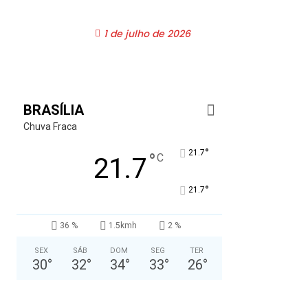
1 de julho de 2026
BRASÍLIA
Chuva Fraca
°
21.7
°
C
21.7
°
21.7
36 %
1.5kmh
2 %
SEX
SÁB
DOM
SEG
TER
30
°
32
°
34
°
33
°
26
°