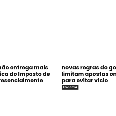
não entrega mais
novas regras do g
sica do Imposto de
limitam apostas on
resencialmente
para evitar vício
Economia