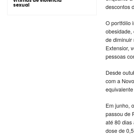
vítimas de violência
sexual
descontos d
O portfólio 
obesidade, 
de diminuir
Extensior, 
pessoas com
Desde outu
com a Novo 
equivalente
Em junho, o
passou de R
até 80 dias
dose de 0,5