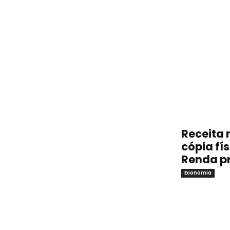
Receita 
cópia fí
Renda p
Economia