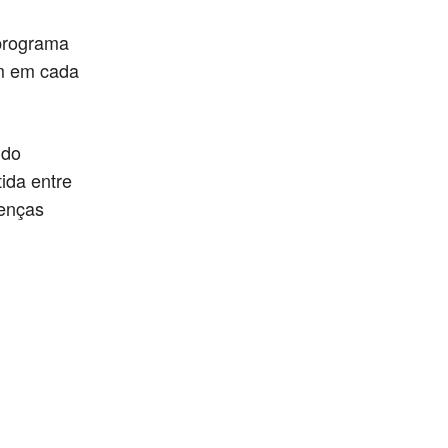
 programa
am em cada
 do
ida entre
oenças