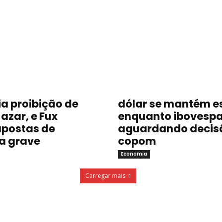
a proibição de
dólar se mantém e
azar, e Fux
enquanto ibovespa
postas de
aguardando decis
a grave
copom
Economia
Carregar mais