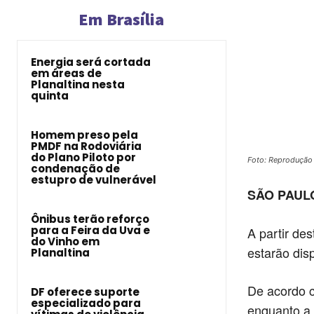
Em Brasília
Energia será cortada
em áreas de
Planaltina nesta
quinta
Homem preso pela
PMDF na Rodoviária
do Plano Piloto por
Foto: Reprodução
condenação de
estupro de vulnerável
SÃO PAUL
Ônibus terão reforço
para a Feira da Uva e
A partir de
do Vinho em
estarão dis
Planaltina
De acordo c
DF oferece suporte
especializado para
enquanto a 