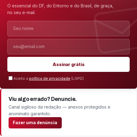
O essencial do DF, do Entorno e do Brasil, de graça,
no seu e-mail.
Nome
E-mail
Assinar grátis
Aceito a
política de privacidade
(LGPD)
Viu algo errado? Denuncie.
Canal sigiloso da redação — anexos protegidos e
anonimato garantido.
Fazer uma denúncia