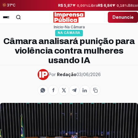
31°C
R$ 5,08
Euro
R$ 5,87
Libra
R$ 6,84
Bitcoin
R$ 333.13
▼ 0,57%
▼ 0,00%
▼ 0,18%
Denuncie
Início
›
Na Câmara
NA CÂMARA
Câmara analisará punição para
violência contra mulheres
usando IA
Por
Redação
03/06/2026