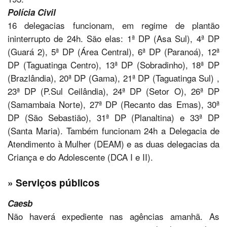
Polícia Civil
16 delegacias funcionam, em regime de plantão
ininterrupto de 24h. São elas: 1ª DP (Asa Sul), 4ª DP
(Guará 2), 5ª DP (Área Central), 6ª DP (Paranoá), 12ª
DP (Taguatinga Centro), 13ª DP (Sobradinho), 18ª DP
(Brazlândia), 20ª DP (Gama), 21ª DP (Taguatinga Sul) ,
23ª DP (P.Sul Ceilândia), 24ª DP (Setor O), 26ª DP
(Samambaia Norte), 27ª DP (Recanto das Emas), 30ª
DP (São Sebastião), 31ª DP (Planaltina) e 33ª DP
(Santa Maria). Também funcionam 24h a Delegacia de
Atendimento à Mulher (DEAM) e as duas delegacias da
Criança e do Adolescente (DCA I e II).
» Serviços públicos
Caesb
Não haverá expediente nas agências amanhã. As