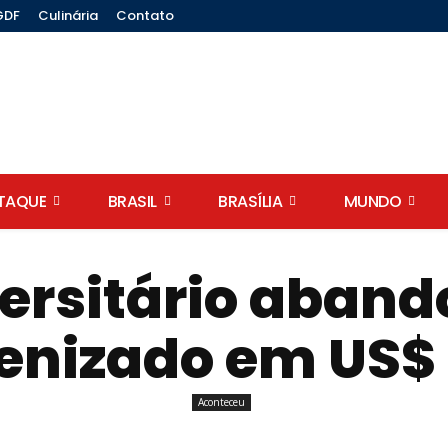
GDF
Culinária
Contato
STAQUE
BRASIL
BRASÍLIA
MUNDO
versitário aban
denizado em US$
Aconteceu