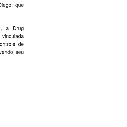
Diego, que
g, a Drug
 vinculada
ontrole de
lvendo seu