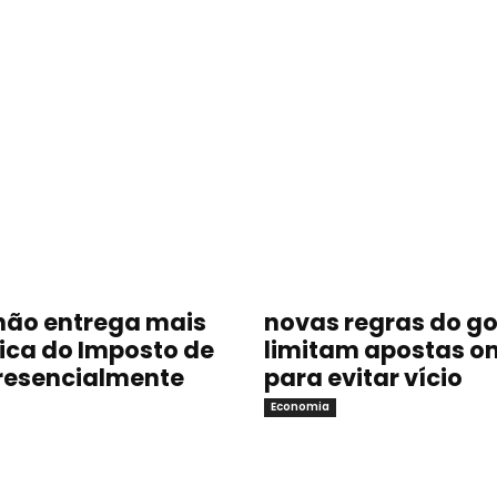
não entrega mais
novas regras do g
sica do Imposto de
limitam apostas on
resencialmente
para evitar vício
Economia