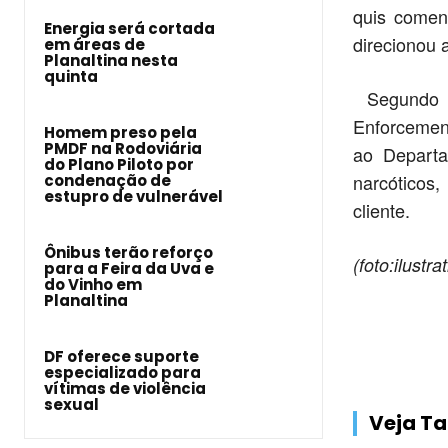
quis comen
Energia será cortada
direcionou 
em áreas de
Planaltina nesta
quinta
Segundo J
Enforcemen
Homem preso pela
PMDF na Rodoviária
ao Departa
do Plano Piloto por
narcóticos
condenação de
estupro de vulnerável
cliente.
Ônibus terão reforço
(foto:ilustrat
para a Feira da Uva e
do Vinho em
Planaltina
DF oferece suporte
especializado para
vítimas de violência
sexual
Veja 