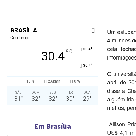
BRASÍLIA
Um estudant
Céu Limpo
4 milhões 
cela fech
°
30.4
°
C
30.4
informações
°
30.4
O universit
abril de 20
18 %
2.6kmh
0 %
disse a Cha
SÁB
DOM
SEG
TER
QUA
31
°
32
°
32
°
30
°
29
°
alguém iria
metros, per
Allison Pri
Em Brasília
US$ 4,1 mi