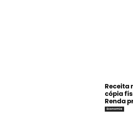
Receita 
cópia fí
Renda p
Economia