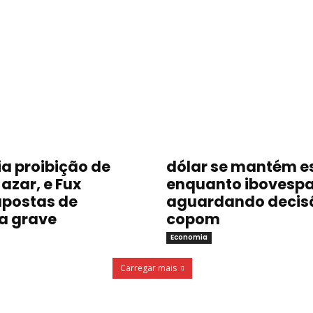
a proibição de
dólar se mantém e
azar, e Fux
enquanto ibovespa
postas de
aguardando decis
a grave
copom
Economia
Carregar mais