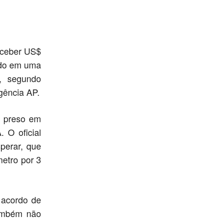
eceber US$
ado em uma
, segundo
gência AP.
oi preso em
 O oficial
perar, que
metro por 3
 acordo de
também não