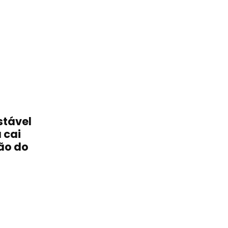
stável
 cai
ão do