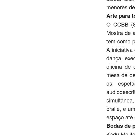
menores de
Arte para 
O CCBB (SC
Mostra de a
tem como pr
A iniciativ
dança, exe
oficina de
mesa de deb
os espetá
audiodescr
simultânea,
braile, e u
espaço até o
Bodas de p
Kadu Molite