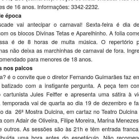
s de 16 anos. Informações: 3342-2232.
de época
cade vai antecipar o carnaval! Sexta-feira é dia d
om os blocos Divinas Tetas e Aparelhinho. A folia com
sa é de 8 horas de muita música. O repertório pr
 mas não deixa as marchinhas de carnaval de fora. Ing
comendado para menores de 18 anos.
 nos palcos
a? é o convite que o diretor Fernando Guimarães faz e
, batizado com a instigante pergunta. A peça tem c
 cartunista Jules Feiffer e apresenta uma sátira à vi
A temporada vai de quarta ao dia 19 de dezembro e fa
 da 26ª Mostra Dulcina, em cartaz no Teatro Dulcina 
a com Adair de Oliveira, Filipe Moreira, Marina Meneze
e outros. As sessões são às 21h e têm entrada franca
ribuída uma hora antes do espetáculo. Não recome