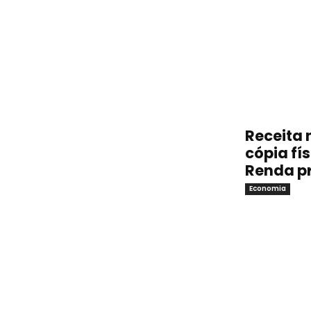
Receita 
cópia fí
Renda p
Economia