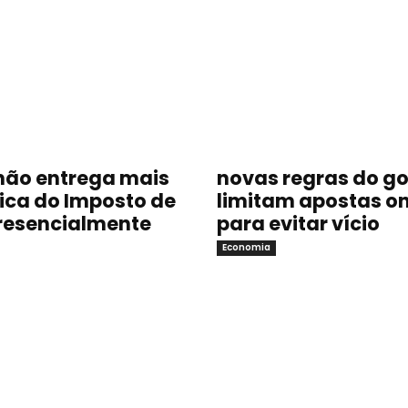
não entrega mais
novas regras do g
sica do Imposto de
limitam apostas on
resencialmente
para evitar vício
Economia