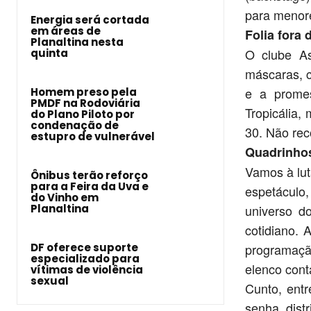
para menore
Energia será cortada
em áreas de
Folia fora 
Planaltina nesta
O clube As
quinta
máscaras, c
e a promes
Homem preso pela
PMDF na Rodoviária
Tropicália,
do Plano Piloto por
condenação de
30. Não re
estupro de vulnerável
Quadrinhos
Vamos à lut
Ônibus terão reforço
para a Feira da Uva e
espetáculo
do Vinho em
Planaltina
universo do
cotidiano. 
DF oferece suporte
programação
especializado para
elenco cont
vítimas de violência
sexual
Cunto, entr
senha dist