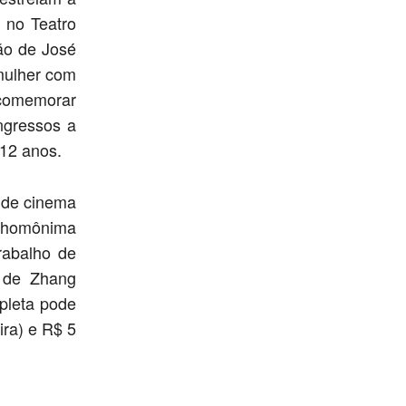
 no Teatro
ão de José
mulher com
comemorar
ngressos a
12 anos.
 de cinema
o homônima
rabalho de
, de Zhang
pleta pode
ira) e R$ 5