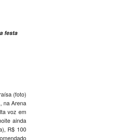
a festa
aísa (foto)
h, na Arena
lta voz em
oite ainda
a), R$ 100
ecomendado