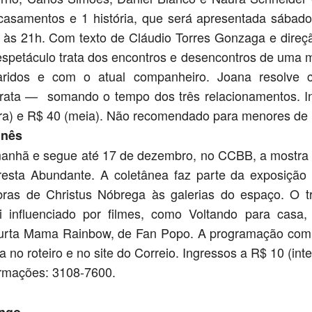
casamentos e 1 história, que será apresentada sábado
, às 21h. Com texto de Cláudio Torres Gonzaga e direç
espetáculo trata dos encontros e desencontros de uma 
ridos e com o atual companheiro. Joana resolve 
rata — somando o tempo dos três relacionamentos. I
ira) e R$ 40 (meia). Não recomendado para menores de 
inês
nhã e segue até 17 de dezembro, no CCBB, a mostra
resta Abundante. A coletânea faz parte da exposiçã
bras de Christus Nóbrega às galerias do espaço. O t
i influenciado por filmes, como Voltando para casa
urta Mama Rainbow, de Fan Popo. A programação com
a no roteiro e no site do Correio. Ingressos a R$ 10 (inte
ormações: 3108-7600.
ango