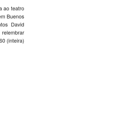
 ao teatro
 em Buenos
ntos David
 relembrar
0 (inteira)