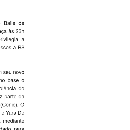
e Baile de
eça às 23h
ivilegia a
ressos a R$
m seu novo
omo base o
olência do
z parte da
(Conic). O
s e Yara De
, mediante
ndado para