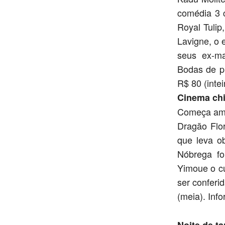
comédia 3 
Royal Tulip
Lavigne, o 
seus ex-ma
Bodas de p
R$ 80 (inte
Cinema ch
Começa ama
Dragão Flo
que leva o
Nóbrega fo
Yimoue o c
ser conferid
(meia). Inf
Noite de t