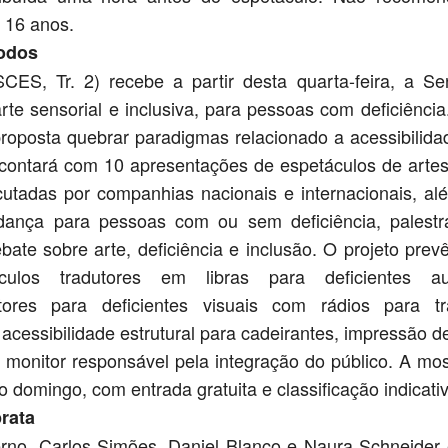
 16 anos.
todos
ES, Tr. 2) recebe a partir desta quarta-feira, a S
rte sensorial e inclusiva, para pessoas com deficiência
oposta quebrar paradigmas relacionado a acessibilidad
a contará com 10 apresentações de espetáculos de arte
cutadas por companhias nacionais e internacionais, a
 dança para pessoas com ou sem deficiência, palest
ate sobre arte, deficiência e inclusão. O projeto pre
culos tradutores em libras para deficientes au
itores para deficientes visuais com rádios para t
 acessibilidade estrutural para cadeirantes, impressão d
m monitor responsável pela integração do público. A mos
 domingo, com entrada gratuita e classificação indicativa
rata
rno, Carlos Simões, Daniel Blanco e Naura Schneider 