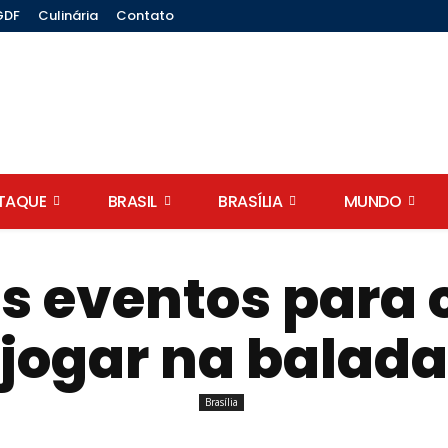
GDF
Culinária
Contato
STAQUE
BRASIL
BRASÍLIA
MUNDO
s eventos para c
jogar na balada
Brasília