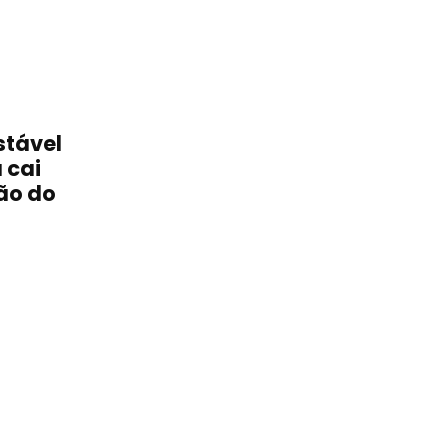
stável
 cai
ão do