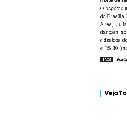
O espetácul
do Brasília
Aires, Jul
dançam ao 
clássicos do
e R$ 30 (mei
TAGS
Brasíli
Veja 