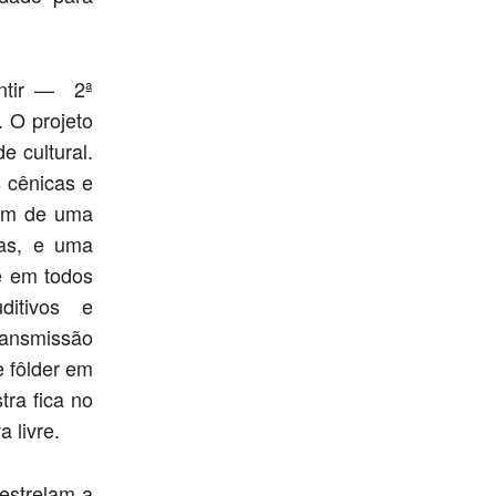
entir — 2ª
. O projeto
e cultural.
s cênicas e
lém de uma
ras, e uma
vê em todos
ditivos e
ransmissão
e fôlder em
tra fica no
 livre.
estrelam a