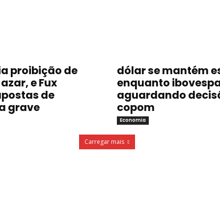
a proibição de
dólar se mantém e
azar, e Fux
enquanto ibovespa
postas de
aguardando decis
a grave
copom
Economia
Carregar mais