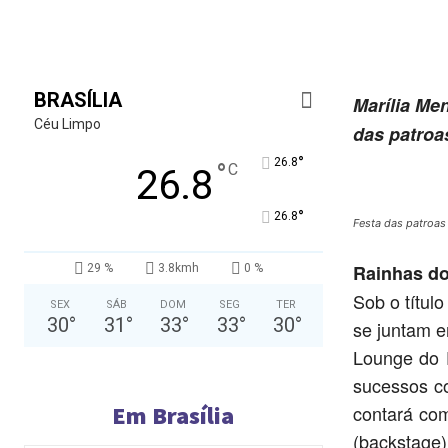
BRASÍLIA
Marília Me
Céu Limpo
das patroa
°
26.8
°
C
26.8
°
26.8
Festa das patroas 
Rainhas do
29 %
3.8kmh
0 %
Sob o títul
SEX
SÁB
DOM
SEG
TER
30
°
31
°
33
°
33
°
30
°
se juntam e
Lounge do E
sucessos co
Em Brasília
contará com
(backstage