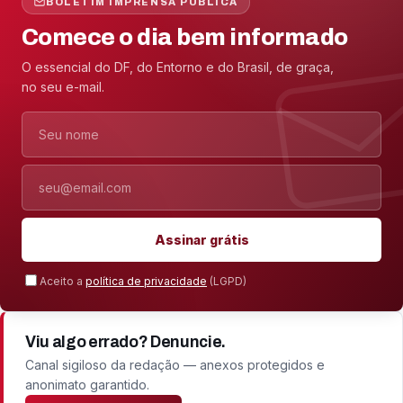
BOLETIM IMPRENSA PÚBLICA
Comece o dia bem informado
O essencial do DF, do Entorno e do Brasil, de graça,
no seu e-mail.
Nome
E-mail
Assinar grátis
Aceito a
política de privacidade
(LGPD)
Viu algo errado? Denuncie.
Canal sigiloso da redação — anexos protegidos e
anonimato garantido.