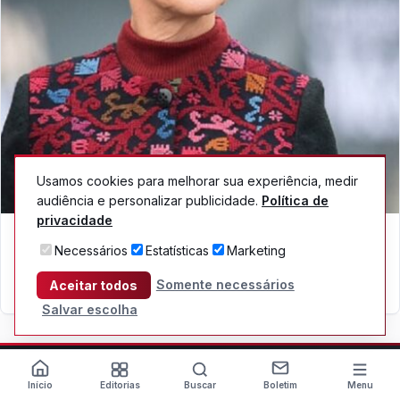
Usamos cookies para melhorar sua experiência, medir
audiência e personalizar publicidade.
Política de
privacidade
MUNDO
Necessários
Estatísticas
Marketing
Sheinbaum pede que México seja incluído na visita
do papa à América Latina
Somente necessários
Aceitar todos
05/08/2026
Salvar escolha
Início
Editorias
Buscar
Boletim
Menu