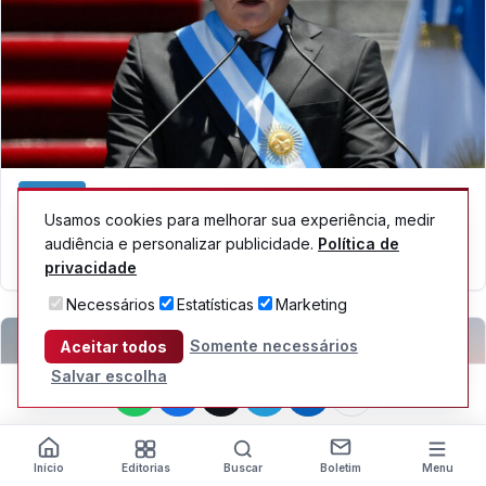
MUNDO
Relações com Argentina continuarão prejudicadas
Usamos cookies para melhorar sua experiência, medir
enquanto ataques de Milei persistirem
audiência e personalizar publicidade.
Política de
05/08/2026
privacidade
Necessários
Estatísticas
Marketing
Somente necessários
Aceitar todos
Salvar escolha
Início
Editorias
Buscar
Boletim
Menu