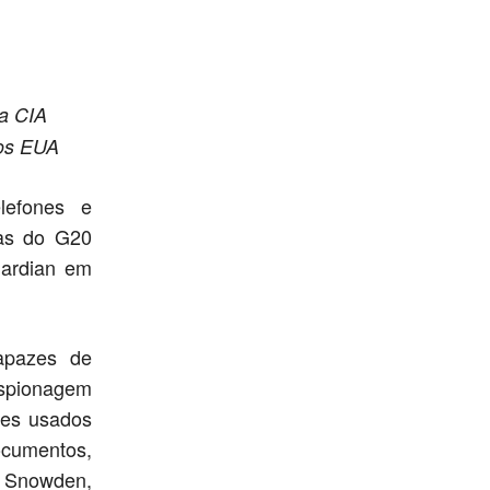
da CIA
os EUA
lefones e
las do G20
uardian em
apazes de
espionagem
res usados
ocumentos,
d Snowden,