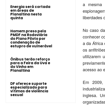
a mesma f
Energia será cortada
espionage
em áreas de
Planaltina nesta
liberdades 
quinta
No caso da
Homem preso pela
PMDF na Rodoviária
conhecer c
do Plano Piloto por
condenação de
a da África 
estupro de vulnerável
os anfitriõ
utilizarem 
Ônibus terão reforço
previamente
para a Feira da Uva e
do Vinho em
acesso ao e
Planaltina
Em 2009, 
DF oferece suporte
especializado para
industrial
vítimas de violência
inglesa. 
sexual
organizadas