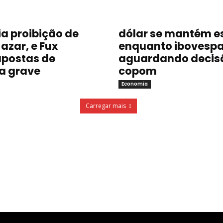
a proibição de
dólar se mantém e
azar, e Fux
enquanto ibovespa
postas de
aguardando decis
a grave
copom
Economia
Carregar mais