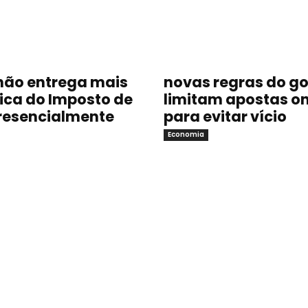
não entrega mais
novas regras do g
sica do Imposto de
limitam apostas on
resencialmente
para evitar vício
Economia