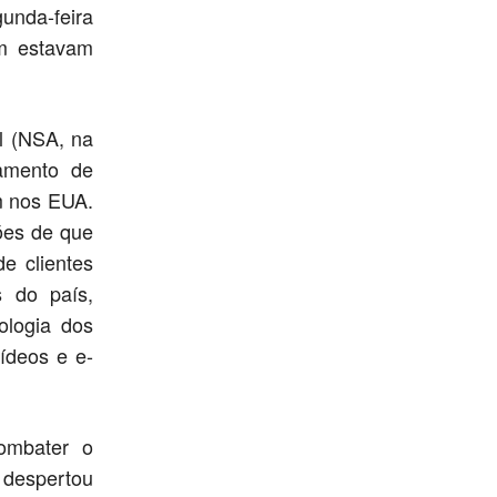
unda-feira
m estavam
l (NSA, na
tamento de
m nos EUA.
ões de que
e clientes
s do país,
ologia dos
ídeos e e-
ombater o
a despertou