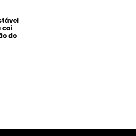
stável
 cai
ão do