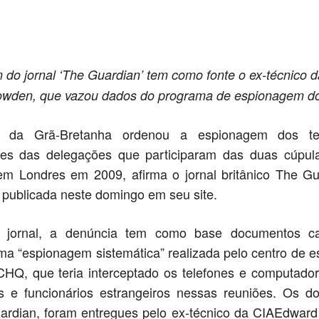
Compartilhado
do jornal ‘The Guardian’ tem como fonte o ex-técnico 
wden, que vazou dados do programa de espionagem d
 da Grã-Bretanha ordenou a espionagem dos te
es das delegações que participaram das duas cúpu
 em Londres em 2009, afirma o jornal britânico The G
publicada neste domingo em seu site.
 jornal, a denúncia tem como base documentos c
ma “espionagem sistemática” realizada pelo centro de 
CHQ, que teria interceptado os telefones e computado
os e funcionários estrangeiros nessas reuniões. Os d
uardian, foram entregues pelo ex-técnico da CIAEdwar