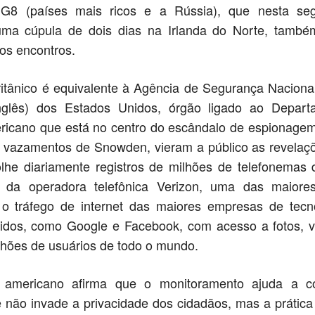
 G8 (países mais ricos e a Rússia), que nesta seg
a cúpula de dois dias na Irlanda do Norte, també
os encontros.
tânico é equivalente à Agência de Segurança Naciona
nglês) dos Estados Unidos, órgão ligado ao Depar
ricano que está no centro do escândalo de espionage
s vazamentos de Snowden, vieram a público as revelaç
he diariamente registros de milhões de telefonemas d
 da operadora telefônica Verizon, uma das maiore
 o tráfego de internet das maiores empresas de tecn
idos, como Google e Facebook, com acesso a fotos, v
lhões de usuários de todo o mundo.
 americano afirma que o monitoramento ajuda a c
e não invade a privacidade dos cidadãos, mas a prátic