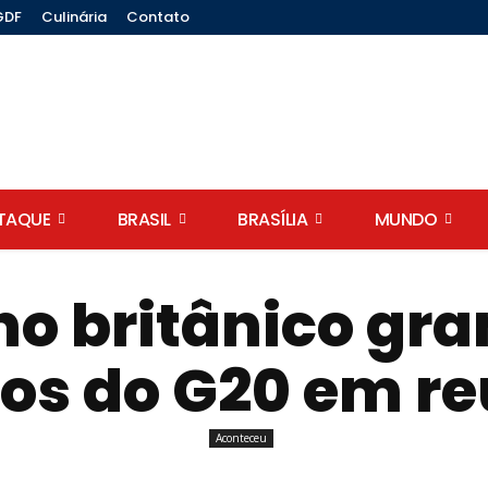
GDF
Culinária
Contato
STAQUE
BRASIL
BRASÍLIA
MUNDO
no britânico gr
cos do G20 em r
Aconteceu