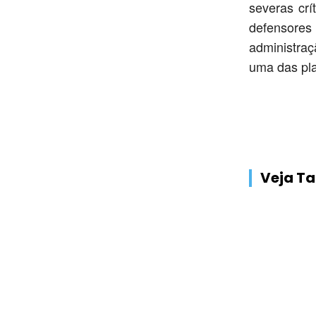
severas cr
defensores
administraç
uma das pl
Veja 