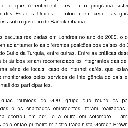
onte que recentemente revelou o programa siste
m dos Estados Unidos e colocou em xeque as gara
civis sob o governo de Barack Obama.
s escutas realizadas em Londres no ano de 2009, o ob
om adiantamento as diferentes posições dos países do
do Sul e da Turquia, entre outras. Entre as práticas des
es britânicos teriam recomendado os integrantes das d
uma série de locais, caso de internet cafés, que est
 monitorados pelos serviços de inteligência do país e
mail dos participantes.
duas reuniões do G20, grupo que reúne os pa
izados e os chamados emergentes, foram realizadas 
Uma ocorreu em abril e a outra em setembro – am
 pelo então primeiro-ministro trabalhista Gordon Brow