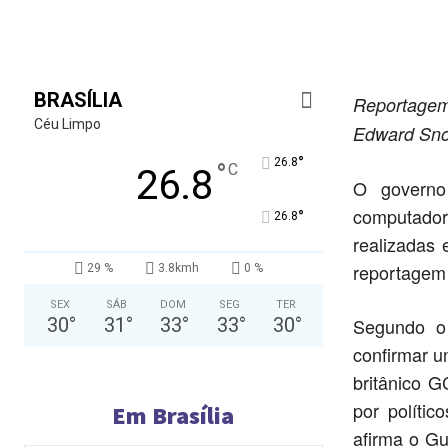
BRASÍLIA
Reportagem 
Céu Limpo
Edward Sno
°
26.8
°
C
26.8
O governo
computador
°
26.8
realizadas
reportagem 
29 %
3.8kmh
0 %
SEX
SÁB
DOM
SEG
TER
30
°
31
°
33
°
33
°
30
°
Segundo o
confirmar u
britânico G
por polític
Em Brasília
afirma o G