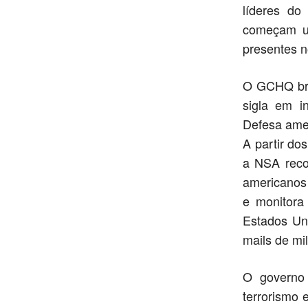
líderes do
começam um
presentes n
O GCHQ bri
sigla em i
Defesa ame
A partir do
a NSA recol
americanos
e monitora
Estados Un
mails de mi
O governo
terrorismo 