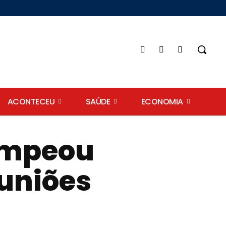
ACONTECEU
SAÚDE
ECONOMIA
ampeou
euniões