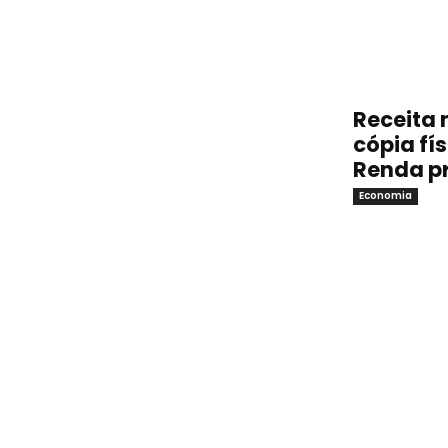
Receita 
cópia fí
Renda p
Economia