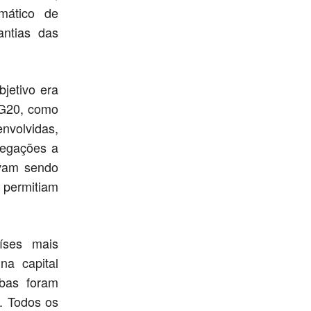
mático de
ntias das
jetivo era
 G20, como
envolvidas,
elegações a
avam sendo
 permitiam
íses mais
na capital
bas foram
n. Todos os