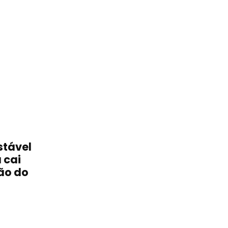
stável
 cai
ão do