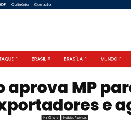
GDF
Culinária
Contato
STAQUE
BRASIL
BRASÍLIA
MUNDO
 aprova MP par
exportadores e 
Na Câmara
Notícias Recentes