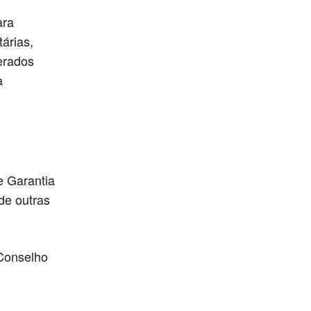
ara
árias,
erados
a
e Garantia
de outras
 Conselho