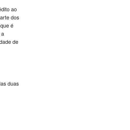
édito ao
arte dos
 que é
 a
idade de
elas duas