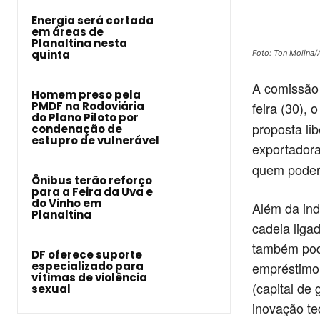
Energia será cortada
em áreas de
Planaltina nesta
quinta
Foto: Ton Molina
A comissão 
Homem preso pela
PMDF na Rodoviária
feira (30), 
do Plano Piloto por
proposta li
condenação de
estupro de vulnerável
exportadora
quem poderá
Ônibus terão reforço
para a Feira da Uva e
do Vinho em
Além da ind
Planaltina
cadeia liga
também pode
DF oferece suporte
especializado para
empréstimo 
vítimas de violência
(capital de
sexual
inovação te