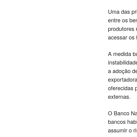
Uma das pri
entre os be
produtores 
acessar os 
A medida bu
instabilida
a adoção de
exportadoras
oferecidas 
externas.
O Banco Na
bancos habi
assumir o r