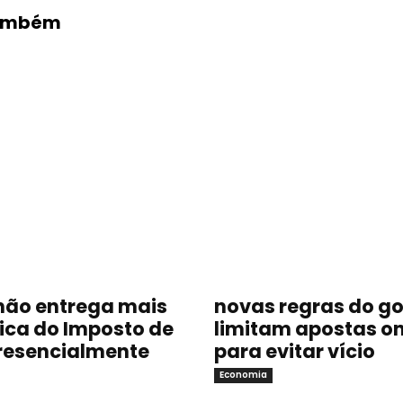
Também
não entrega mais
novas regras do g
sica do Imposto de
limitam apostas on
resencialmente
para evitar vício
Economia