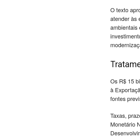
O texto apr
atender às 
ambientais 
investiment
modernizaç
Tratame
Os R$ 15 bi
à Exportaçã
fontes prev
Taxas, praz
Monetário N
Desenvolvim