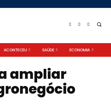
ACONTECEU
SAÚDE
ECONOMIA
a ampliar
agronegócio