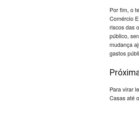
Por fim, o 
Comércio Ex
riscos das 
público, se
mudança aju
gastos públ
Próxima
Para virar l
Casas até o