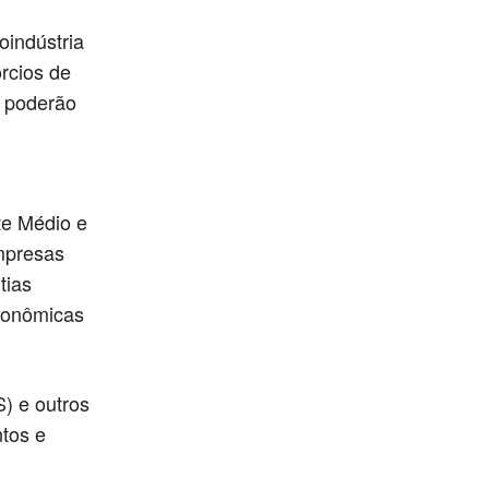
oindústria
rcios de
m poderão
te Médio e
mpresas
tias
econômicas
) e outros
tos e