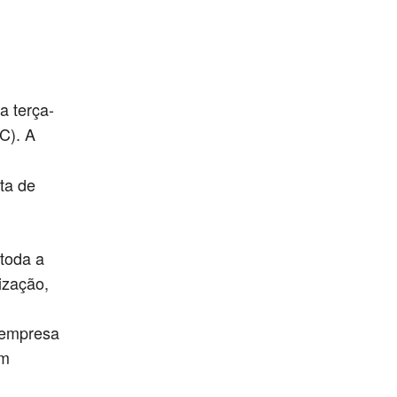
a terça-
C). A
ta de
 toda a
ização,
 empresa
em