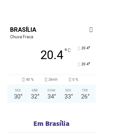
BRASÍLIA
Chuva Fraca
°
20.4
°
C
20.4
°
20.4
40 %
2kmh
0 %
SEX
SÁB
DOM
SEG
TER
30
°
32
°
34
°
33
°
26
°
Em Brasília