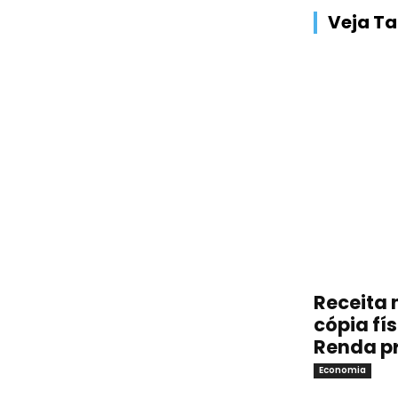
Veja 
Receita 
cópia fí
Renda p
Economia