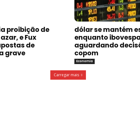
a proibição de
dólar se mantém e
azar, e Fux
enquanto ibovespa
postas de
aguardando decis
a grave
copom
Economia
Carregar mais