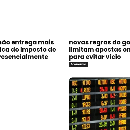
não entrega mais
novas regras do g
sica do Imposto de
limitam apostas on
resencialmente
para evitar vício
Economia