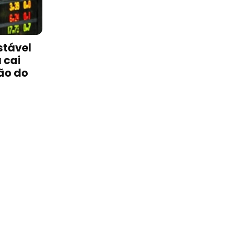
stável
 cai
ão do