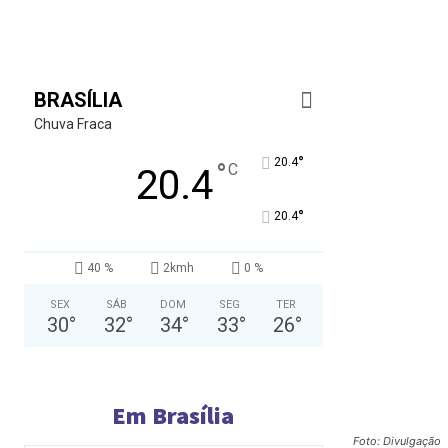
BRASÍLIA
Chuva Fraca
°
20.4
°
C
20.4
°
20.4
40 %
2kmh
0 %
SEX
SÁB
DOM
SEG
TER
30
°
32
°
34
°
33
°
26
°
Em Brasília
Foto: Divulgação