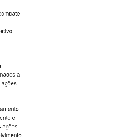
 combate
jetivo
a
onados à
e ações
ramento
ento e
s ações
olvimento