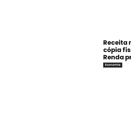
Receita 
cópia fí
Renda p
Economia