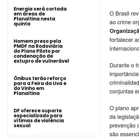
Energia será cortada
O Brasil re
em áreas de
Planaltina nesta
ao crime or
quinta
Organizaç
fortalecer 
Homem preso pela
PMDF na Rodoviária
internacion
do Plano Piloto por
condenação de
estupro de vulnerável
Durante o f
importância
Ônibus terão reforço
criminalida
para a Feira da Uva e
do Vinho em
conjuntas e
Planaltina
O plano ap
DF oferece suporte
da legislaç
especializado para
vítimas de violência
prevenção d
sexual
são essenci