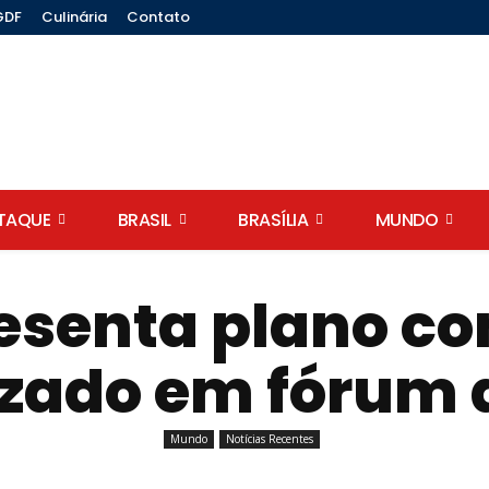
GDF
Culinária
Contato
STAQUE
BRASIL
BRASÍLIA
MUNDO
resenta plano co
zado em fórum
Mundo
Notícias Recentes